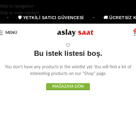
Skip to navigation
Skip to main content
•
🛡 YETKİLİ SATICI GÜVENCESİ
•
🚚 ÜCRETSİZ 
MENÜ
Bu istek listesi boş.
You don't have any products in the wishlist yet. You will find a lot of
interesting products on our "Shop" page.
MAĞAZAYA DÖN