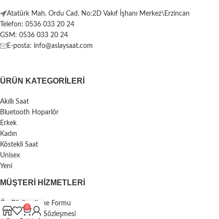
Atatürk Mah. Ordu Cad. No:2D Vakıf İşhanı Merkez\Erzincan
Telefon: 0536 033 20 24
GSM: 0536 033 20 24
E-posta: info@aslaysaat.com
ÜRÜN KATEGORILERI
Akıllı Saat
Bluetooth Hoparlör
Erkek
Kadın
Köstekli Saat
Unisex
Yeni
MÜŞTERI HIZMETLERI
Ön Bilgilendirme Formu
0
Mesafeli Satış Sözleşmesi