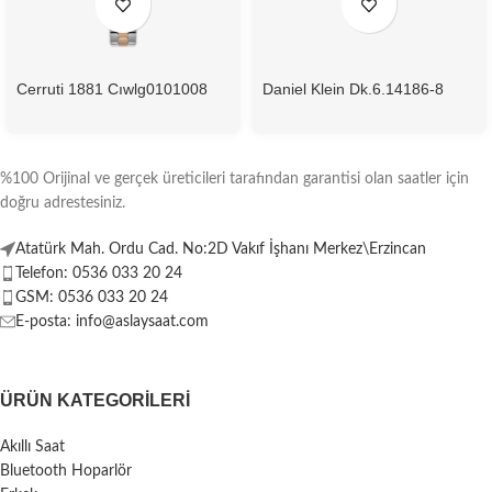
Cerruti 1881 Cıwlg0101008
Daniel Klein Dk.6.14186-8
Kadın Kol Saati
Kadın Kol Saati
%100 Orijinal ve gerçek üreticileri tarafından garantisi olan saatler için
doğru adrestesiniz.
Atatürk Mah. Ordu Cad. No:2D Vakıf İşhanı Merkez\Erzincan
Telefon: 0536 033 20 24
GSM: 0536 033 20 24
E-posta: info@aslaysaat.com
ÜRÜN KATEGORILERI
Akıllı Saat
Bluetooth Hoparlör