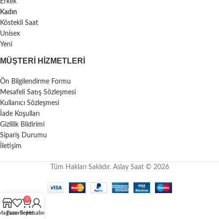
Erkek
Kadın
Köstekli Saat
Unisex
Yeni
MÜŞTERI HIZMETLERI
Ön Bilgilendirme Formu
Mesafeli Satış Sözleşmesi
Kullanıcı Sözleşmesi
İade Koşulları
Gizlilik Bildirimi
Sipariş Durumu
İletişim
Tüm Hakları Saklıdır. Aslay Saat © 2026
0
Mağaza
Favoriler
Sepet
Hesabım