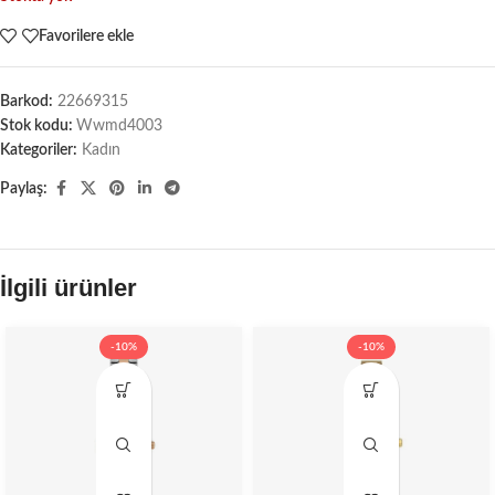
Favorilere ekle
Barkod:
22669315
Stok kodu:
Wwmd4003
Kategoriler:
Kadın
Paylaş:
İlgili ürünler
-10%
-10%