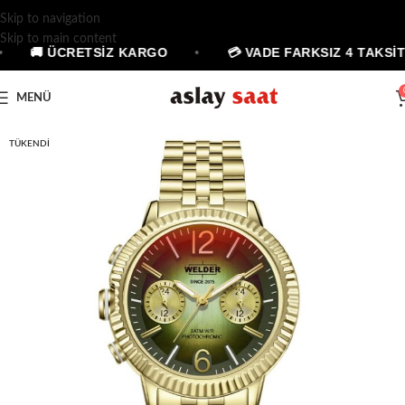
Skip to navigation
Skip to main content
🚚 ÜCRETSİZ KARGO
•
💳 VADE FARKSIZ 4 TAKSİT
MENÜ
TÜKENDI