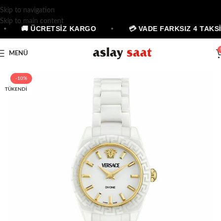
Skip to navigation
Skip to main content
•
🚚 ÜCRETSİZ KARGO
•
💳 VADE FARKSIZ 4 TAKSİ
MENÜ
-10%
TÜKENDI