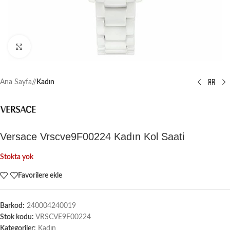
Büyütmek için tıklayın
Ana Sayfa
/
Kadın
Versace Vrscve9F00224 Kadın Kol Saati
Stokta yok
Favorilere ekle
Barkod:
240004240019
Stok kodu:
VRSCVE9F00224
Kategoriler:
Kadın