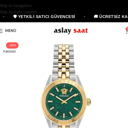
Skip to navigation
Skip to main content
•
🛡 YETKİLİ SATICI GÜVENCESİ
•
🚚 ÜCRETSİZ KA
MENÜ
-10%
TÜKENDI