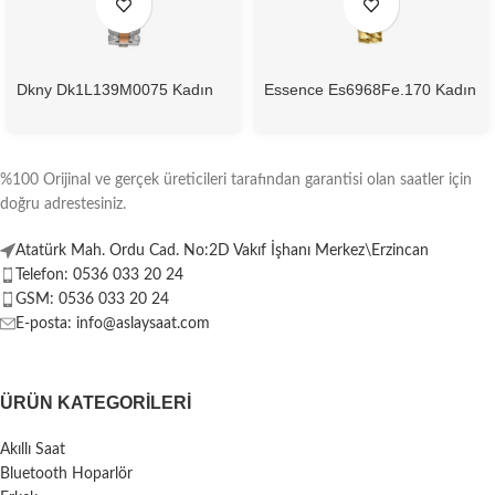
Dkny Dk1L139M0075 Kadın
Essence Es6968Fe.170 Kadın
Kol Saati
Kol Saati
%100 Orijinal ve gerçek üreticileri tarafından garantisi olan saatler için
doğru adrestesiniz.
Atatürk Mah. Ordu Cad. No:2D Vakıf İşhanı Merkez\Erzincan
Telefon: 0536 033 20 24
GSM: 0536 033 20 24
E-posta: info@aslaysaat.com
ÜRÜN KATEGORILERI
Akıllı Saat
Bluetooth Hoparlör