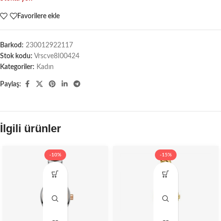
Favorilere ekle
Barkod:
230012922117
Stok kodu:
Vrscve8I00424
Kategoriler:
Kadın
Paylaş:
İlgili ürünler
-10%
-15%