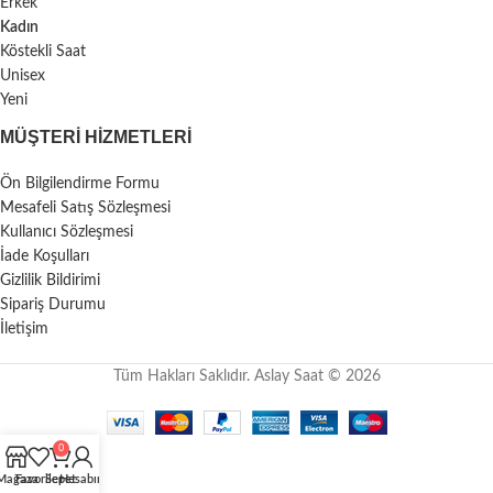
Erkek
Kadın
Köstekli Saat
Unisex
Yeni
MÜŞTERI HIZMETLERI
Ön Bilgilendirme Formu
Mesafeli Satış Sözleşmesi
Kullanıcı Sözleşmesi
İade Koşulları
Gizlilik Bildirimi
Sipariş Durumu
İletişim
Tüm Hakları Saklıdır. Aslay Saat © 2026
0
Mağaza
Favoriler
Sepet
Hesabım