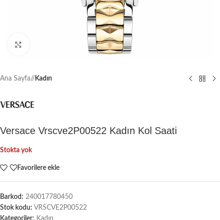
Büyütmek için tıklayın
Ana Sayfa
/
Kadın
Versace Vrscve2P00522 Kadın Kol Saati
Stokta yok
Favorilere ekle
Barkod:
240017780450
Stok kodu:
VRSCVE2P00522
Kategoriler:
Kadın