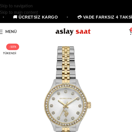
Skip to navigation
Skip to main content
•
🚚 ÜCRETSİZ KARGO
•
💳 VADE FARKSIZ 4 TAKSİ
MENÜ
-10%
TÜKENDI