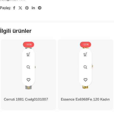
Paylaş:
İlgili ürünler
-10%
-15%
Cerruti 1881 Cıwlg0101007
Essence Es6968Fe.120 Kadın
Kadın Kol Saati
Kol Saati