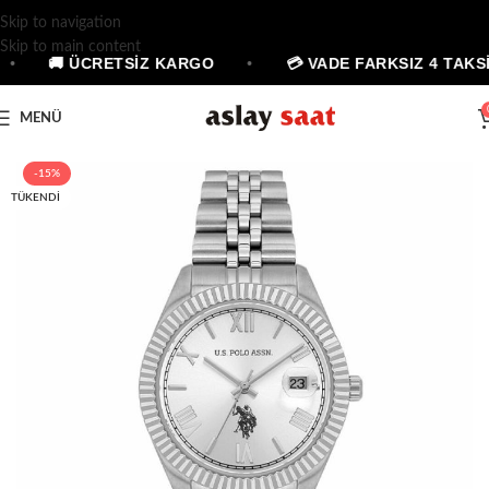
Skip to navigation
Skip to main content
•
🚚 ÜCRETSİZ KARGO
•
💳 VADE FARKSIZ 4 TAKSİ
MENÜ
-15%
TÜKENDI