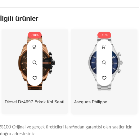
İlgili ürünler
-10%
-10%
Diesel Dz4697 Erkek Kol Saati
Jacques Philippe
Jpqgc031336N Erkek Kol
Saati
%100 Orijinal ve gerçek üreticileri tarafından garantisi olan saatler için
doğru adrestesiniz.