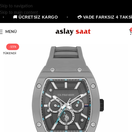
Skip to navigation
Skip to main content
•
🚚 ÜCRETSİZ KARGO
•
💳 VADE FARKSIZ 4 TAKSİ
MENÜ
-15%
TÜKENDI