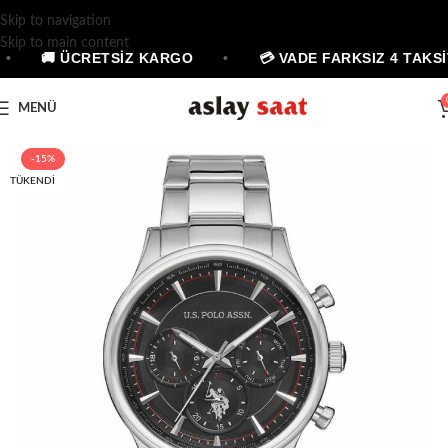
Skip to navigation
Skip to main content
•
🚚 ÜCRETSİZ KARGO
•
💳 VADE FARKSIZ 4 TAKSİ
MENÜ
-15%
TÜKENDI