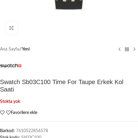
Büyütmek için tıklayın
Ana Sayfa
/
Yeni
Swatch Sb03C100 Time For Taupe Erkek Kol
Saati
Stokta yok
Favorilere ekle
Barkod:
7610522856578
Stok kodu:
Sb03C100