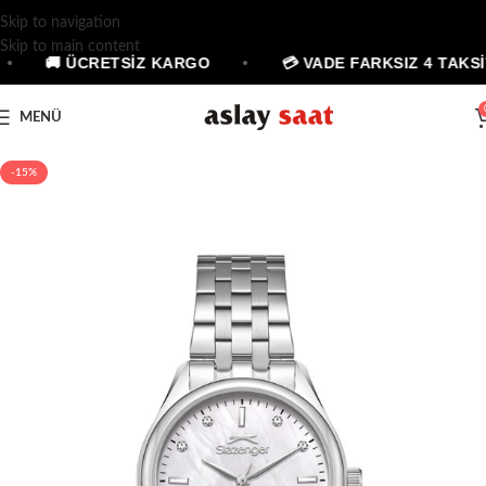
Skip to navigation
Skip to main content
•
🚚 ÜCRETSİZ KARGO
•
💳 VADE FARKSIZ 4 TAKSİ
MENÜ
-15%