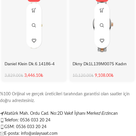
Daniel Klein Dk.6.14186-4
Dkny Dk1L139M0075 Kadın
Kadın Kol Saati
Kol Saati
3,446.10
₺
9,108.00
₺
3,829.00
₺
10,120.00
₺
%100 Orijinal ve gerçek üreticileri tarafından garantisi olan saatler için
doğru adrestesiniz.
Atatürk Mah. Ordu Cad. No:2D Vakıf İşhanı Merkez\Erzincan
Telefon: 0536 033 20 24
GSM: 0536 033 20 24
E-posta: info@aslaysaat.com