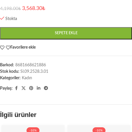
3,568.30
₺
4,198.00
₺
Stokta
SEPETE EKLE
Favorilere ekle
Barkod:
8681668621886
Stok kodu:
Sl.09.2528.3.01
Kategoriler:
Kadın
Paylaş:
İlgili ürünler
-10%
-10%