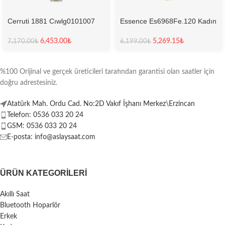
Cerruti 1881 Cıwlg0101007
Essence Es6968Fe.120 Kadın
Kadın Kol Saati
Kol Saati
6,453.00
₺
5,269.15
₺
7,170.00
₺
6,199.00
₺
%100 Orijinal ve gerçek üreticileri tarafından garantisi olan saatler için
doğru adrestesiniz.
Atatürk Mah. Ordu Cad. No:2D Vakıf İşhanı Merkez\Erzincan
Telefon: 0536 033 20 24
GSM: 0536 033 20 24
E-posta: info@aslaysaat.com
ÜRÜN KATEGORILERI
Akıllı Saat
Bluetooth Hoparlör
Erkek