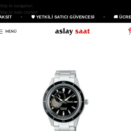
Skip to navigation
Skip to main content
AKSİT
•
🛡 YETKİLİ SATICI GÜVENCESİ
•
🚚 ÜCRE
MENÜ