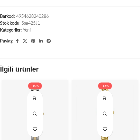
Barkod:
4954628240286
Stok kodu:
Ssa425J1
Kategoriler:
Yeni
Paylaş:
İlgili ürünler
-10%
-15%