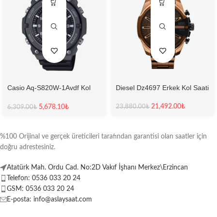
Casio Aq-S820W-1Avdf Kol
Diesel Dz4697 Erkek Kol Saati
Saati
21,492.00
₺
5,678.10
₺
23,880.00
₺
6,309.00
₺
%100 Orijinal ve gerçek üreticileri tarafından garantisi olan saatler için
doğru adrestesiniz.
Atatürk Mah. Ordu Cad. No:2D Vakıf İşhanı Merkez\Erzincan
Telefon: 0536 033 20 24
GSM: 0536 033 20 24
E-posta: info@aslaysaat.com