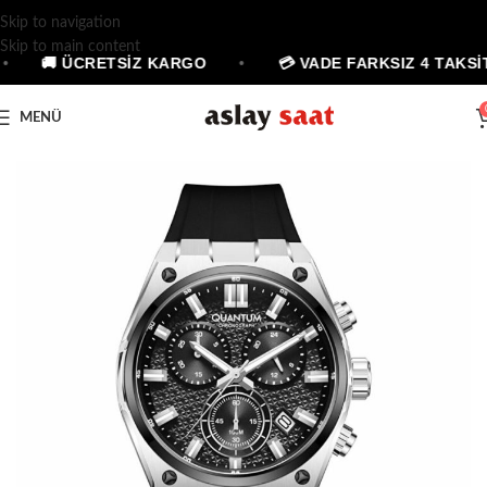
Skip to navigation
Skip to main content
•
🚚 ÜCRETSİZ KARGO
•
💳 VADE FARKSIZ 4 TAKSİT
MENÜ