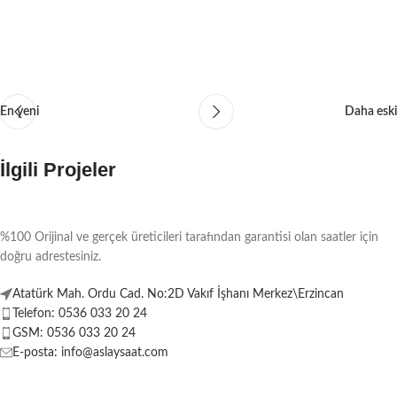
En yeni
Daha eski
İlgili Projeler
%100 Orijinal ve gerçek üreticileri tarafından garantisi olan saatler için
A lacus bibendum pulvinar
Furniture
doğru adrestesiniz.
Atatürk Mah. Ordu Cad. No:2D Vakıf İşhanı Merkez\Erzincan
Telefon: 0536 033 20 24
GSM: 0536 033 20 24
E-posta: info@aslaysaat.com