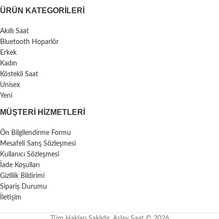
ÜRÜN KATEGORILERI
Akıllı Saat
Bluetooth Hoparlör
Erkek
Kadın
Köstekli Saat
Unisex
Yeni
MÜŞTERI HIZMETLERI
Ön Bilgilendirme Formu
Mesafeli Satış Sözleşmesi
Kullanıcı Sözleşmesi
İade Koşulları
Gizlilik Bildirimi
Sipariş Durumu
İletişim
Tüm Hakları Saklıdır. Aslay Saat © 2026