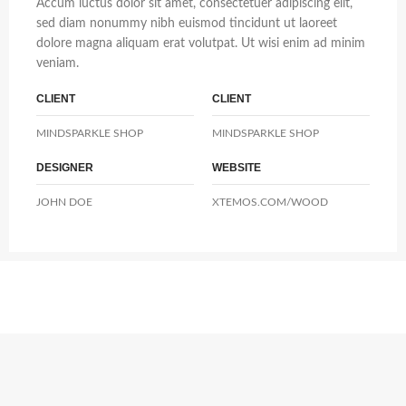
Accum luctus dolor sit amet, consectetuer adipiscing elit,
sed diam nonummy nibh euismod tincidunt ut laoreet
dolore magna aliquam erat volutpat. Ut wisi enim ad minim
veniam.
CLIENT
CLIENT
MINDSPARKLE SHOP
MINDSPARKLE SHOP
DESIGNER
WEBSITE
JOHN DOE
XTEMOS.COM/WOOD