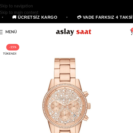
Skip to navigation
Skip to main content
•
🚚 ÜCRETSİZ KARGO
•
💳 VADE FARKSIZ 4 TAKSİ
MENÜ
-15%
TÜKENDI