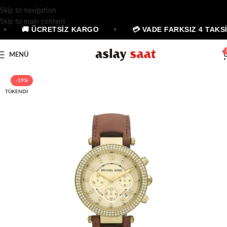
Skip to navigation
Skip to main content
•
🚚 ÜCRETSİZ KARGO
•
💳 VADE FARKSIZ 4 TAKSİ
MENÜ
-19%
TÜKENDI