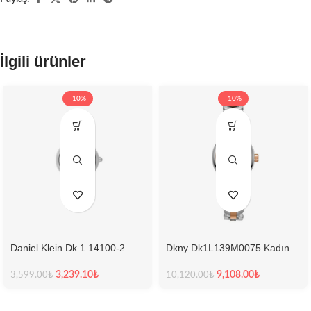
İlgili ürünler
-10%
-10%
Daniel Klein Dk.1.14100-2
Dkny Dk1L139M0075 Kadın
Kadın Kol Saati
Kol Saati
3,239.10
₺
9,108.00
₺
3,599.00
₺
10,120.00
₺