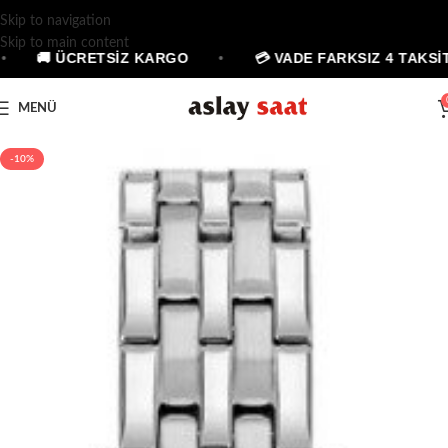
Skip to navigation
Skip to main content
🚚 ÜCRETSİZ KARGO
•
💳 VADE FARKSIZ 4 TAKSİT
MENÜ
-10%