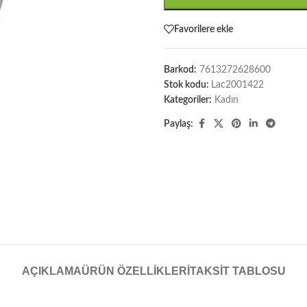
Favorilere ekle
Barkod:
7613272628600
Stok kodu:
Lac2001422
Kategoriler:
Kadın
Paylaş:
AÇIKLAMA
ÜRÜN ÖZELLIKLERI
TAKSIT TABLOSU