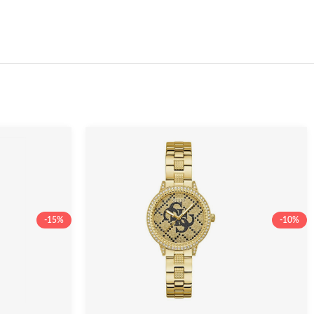
-15%
-10%