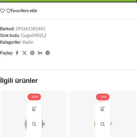
Favorilere ekle
Barkod:
091661581441
Stok kodu:
Gugw0982L2
Kategoriler:
Kadın
Paylaş:
İlgili ürünler
-10%
-10%