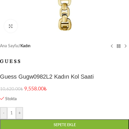
Büyütmek için tıklayın
Ana Sayfa
/
Kadın
Guess Gugw0982L2 Kadın Kol Saati
9,558.00
₺
10,620.00
₺
Stokta
-
+
SEPETE EKLE