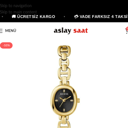
Skip to navigation
Skip to main content
•
🚚 ÜCRETSİZ KARGO
•
💳 VADE FARKSIZ 4 TAKSİ
MENÜ
-10%