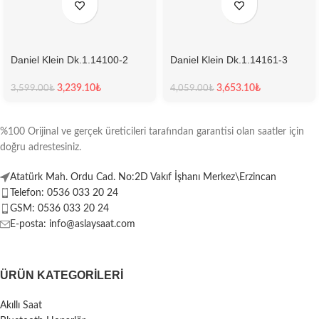
Daniel Klein Dk.1.14100-2
Daniel Klein Dk.1.14161-3
Kadın Kol Saati
Kadın Kol Saati
3,239.10
₺
3,653.10
₺
3,599.00
₺
4,059.00
₺
%100 Orijinal ve gerçek üreticileri tarafından garantisi olan saatler için
doğru adrestesiniz.
Atatürk Mah. Ordu Cad. No:2D Vakıf İşhanı Merkez\Erzincan
Telefon: 0536 033 20 24
GSM: 0536 033 20 24
E-posta: info@aslaysaat.com
ÜRÜN KATEGORILERI
Akıllı Saat