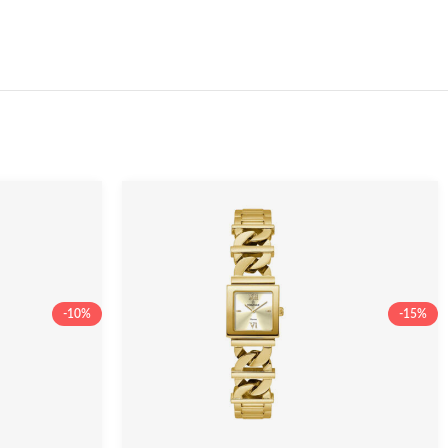
-10%
-15%