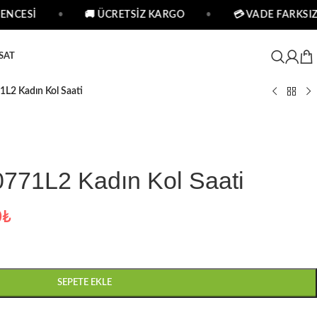
NCESİ
•
🚚 ÜCRETSİZ KARGO
•
💳 VADE FARKSIZ 2
SAT
L2 Kadın Kol Saati
71L2 Kadın Kol Saati
0
₺
SEPETE EKLE