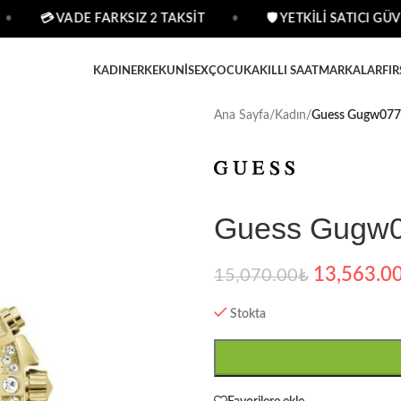
•
💳 VADE FARKSIZ 2 TAKSİT
•
🛡 YETKİLİ SATICI GÜVE
KADIN
ERKEK
UNISEX
ÇOCUK
AKILLI SAAT
MARKALAR
FIR
Ana Sayfa
/
Kadın
/
Guess Gugw0771
Guess Gugw07
13,563.0
15,070.00
₺
Stokta