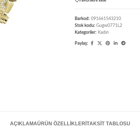
Favorilere ekle
Barkod:
091661543210
Stok kodu:
Gugw0771L2
Kategoriler:
Kadın
Paylaş:
AÇIKLAMA
ÜRÜN ÖZELLIKLERI
TAKSIT TABLOSU