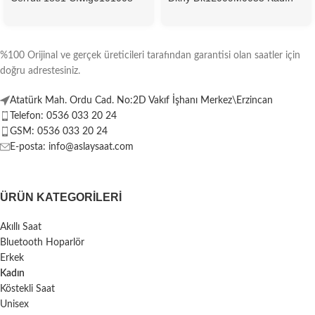
Kadın Kol Saati
Kol Saati
%100 Orijinal ve gerçek üreticileri tarafından garantisi olan saatler için
doğru adrestesiniz.
Atatürk Mah. Ordu Cad. No:2D Vakıf İşhanı Merkez\Erzincan
Telefon: 0536 033 20 24
GSM: 0536 033 20 24
E-posta: info@aslaysaat.com
ÜRÜN KATEGORILERI
Akıllı Saat
Bluetooth Hoparlör
Erkek
Kadın
Köstekli Saat
Unisex