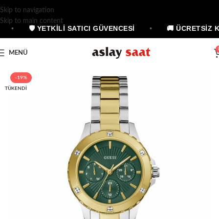
Skip to navigation
Skip to main content
•
🛡 YETKİLİ SATICI GÜVENCESİ
•
🚚 ÜCRETSİZ 
MENÜ
-19%
TÜKENDI