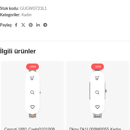
Stok kodu:
GUGW0723L1
Kategoriler:
Kadın
Paylaş:
İlgili ürünler
-10%
-10%
Cerruti 1881 Cıwlg0101008
Dkny Dk1L009M0055 Kadın