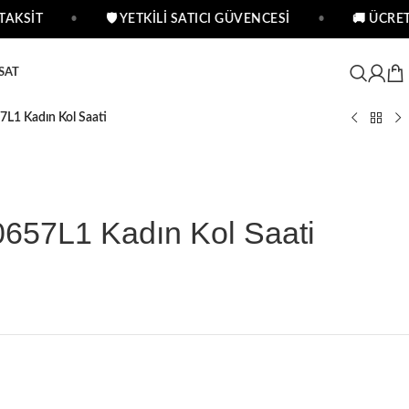
AKSİT
•
🛡 YETKİLİ SATICI GÜVENCESİ
•
🚚 ÜCRETS
SAT
L1 Kadın Kol Saati
57L1 Kadın Kol Saati