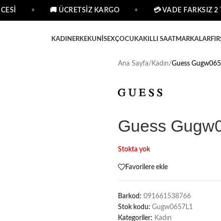
ESİ
•
🚚 ÜCRETSİZ KARGO
•
💳 VADE FARKSIZ 2 T
KADIN
ERKEK
UNISEX
ÇOCUK
AKILLI SAAT
MARKALAR
FIR
Ana Sayfa
/
Kadın
/
Guess Gugw0657
Guess Gugw06
Stokta yok
Favorilere ekle
Barkod:
091661538766
Stok kodu:
Gugw0657L1
Kategoriler:
Kadın