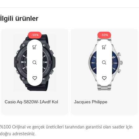
İlgili ürünler
-10%
-10%
Casio Aq-S820W-1Avdf Kol
Jacques Philippe
Saati
Jpqgc031336N Erkek Kol
Saati
%100 Orijinal ve gerçek üreticileri tarafından garantisi olan saatler için
doğru adrestesiniz.