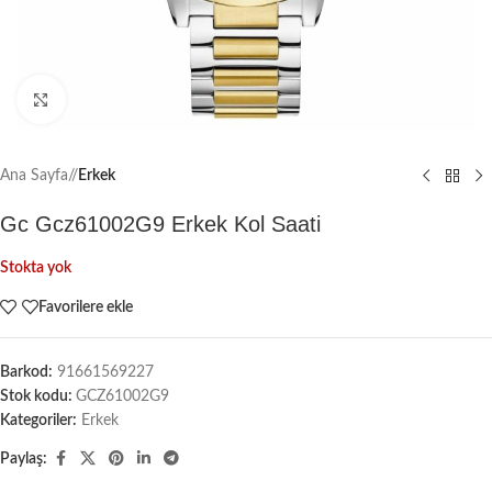
Büyütmek için tıklayın
Ana Sayfa
/
Erkek
Gc Gcz61002G9 Erkek Kol Saati
Stokta yok
Favorilere ekle
Barkod:
91661569227
Stok kodu:
GCZ61002G9
Kategoriler:
Erkek
Paylaş: