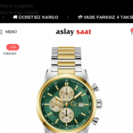
Skip to navigation
Skip to main content
•
🚚 ÜCRETSİZ KARGO
•
💳 VADE FARKSIZ 4 TAKSİ
MENÜ
-15%
TÜKENDI