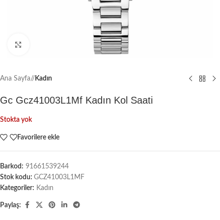
Büyütmek için tıklayın
Ana Sayfa
/
Kadın
Gc Gcz41003L1Mf Kadın Kol Saati
Stokta yok
Favorilere ekle
Barkod:
91661539244
Stok kodu:
GCZ41003L1MF
Kategoriler:
Kadın
Paylaş: