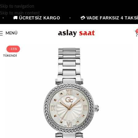
Skip to navigation
Skip to main content
•
🚚 ÜCRETSİZ KARGO
•
💳 VADE FARKSIZ 4 TAKSİ
MENÜ
-15%
TÜKENDI