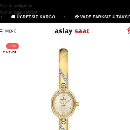
Skip to navigation
Skip to main content
•
🚚 ÜCRETSİZ KARGO
•
💳 VADE FARKSIZ 4 TAKSİT
MENÜ
-15%
TÜKENDI