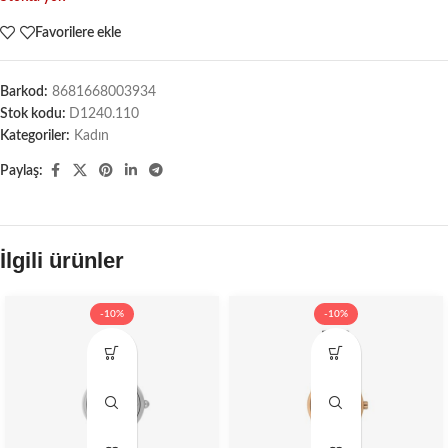
Favorilere ekle
Barkod:
8681668003934
Stok kodu:
D1240.110
Kategoriler:
Kadın
Paylaş:
İlgili ürünler
-10%
-10%