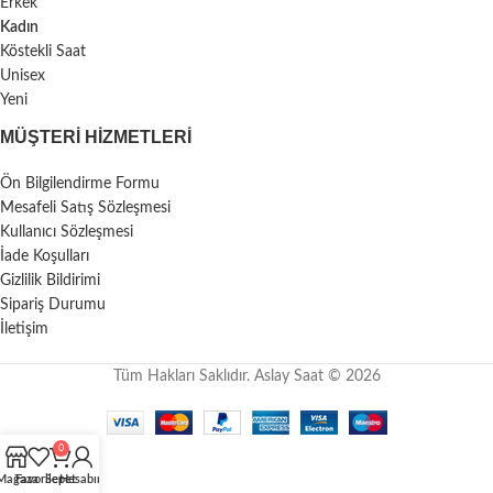
Erkek
Kadın
Köstekli Saat
Unisex
Yeni
MÜŞTERI HIZMETLERI
Ön Bilgilendirme Formu
Mesafeli Satış Sözleşmesi
Kullanıcı Sözleşmesi
İade Koşulları
Gizlilik Bildirimi
Sipariş Durumu
İletişim
Tüm Hakları Saklıdır. Aslay Saat © 2026
0
Mağaza
Favoriler
Sepet
Hesabım