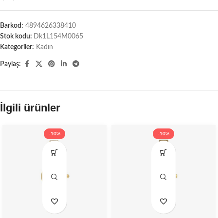
Barkod:
4894626338410
Stok kodu:
Dk1L154M0065
Kategoriler:
Kadın
Paylaş:
İlgili ürünler
-10%
-10%