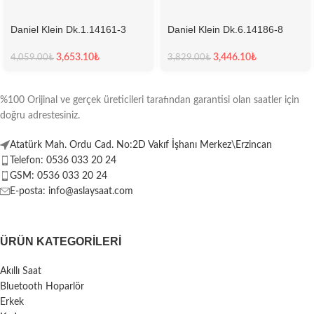
Daniel Klein Dk.1.14161-3
Daniel Klein Dk.6.14186-8
Kadın Kol Saati
Kadın Kol Saati
3,653.10
₺
3,446.10
₺
4,059.00
₺
3,829.00
₺
%100 Orijinal ve gerçek üreticileri tarafından garantisi olan saatler için
doğru adrestesiniz.
Atatürk Mah. Ordu Cad. No:2D Vakıf İşhanı Merkez\Erzincan
Telefon: 0536 033 20 24
GSM: 0536 033 20 24
E-posta: info@aslaysaat.com
ÜRÜN KATEGORILERI
Akıllı Saat
Bluetooth Hoparlör
Erkek