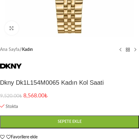
Büyütmek için tıklayın
Ana Sayfa
/
Kadın
Dkny Dk1L154M0065 Kadın Kol Saati
8,568.00
₺
9,520.00
₺
Stokta
SEPETE EKLE
Favorilere ekle