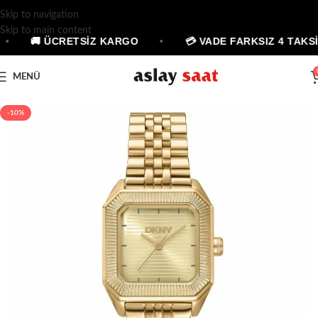
Skip to navigation
Skip to main content
•
🚚 ÜCRETSİZ KARGO
•
💳 VADE FARKSIZ 4 TAKSİ
MENÜ
-10%