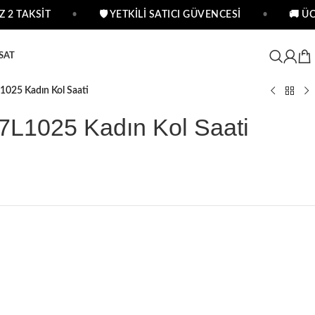
2 TAKSİT
•
🛡 YETKİLİ SATICI GÜVENCESİ
•
🚚 ÜCR
SAT
025 Kadın Kol Saati
L1025 Kadın Kol Saati