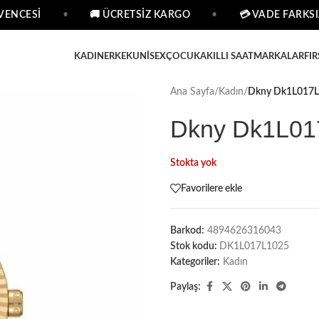
ENCESİ
•
🚚 ÜCRETSİZ KARGO
•
💳 VADE FARKSIZ 
KADIN
ERKEK
UNISEX
ÇOCUK
AKILLI SAAT
MARKALAR
FIR
Ana Sayfa
/
Kadın
/
Dkny Dk1L017L1
Dkny Dk1L017
Stokta yok
Favorilere ekle
Barkod:
4894626316043
Stok kodu:
DK1L017L1025
Kategoriler:
Kadın
Paylaş: