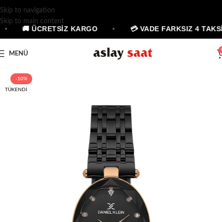
Skip to navigation
Skip to main content
•
🚚 ÜCRETSİZ KARGO
•
💳 VADE FARKSIZ 4 TAKSİ
MENÜ
-10%
TÜKENDI