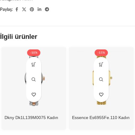
Paylaş:
İlgili ürünler
-10%
-15%
Dkny Dk1L139M0075 Kadın
Essence Es6955Fe.110 Kadın
Kol Saati
Kol Saati