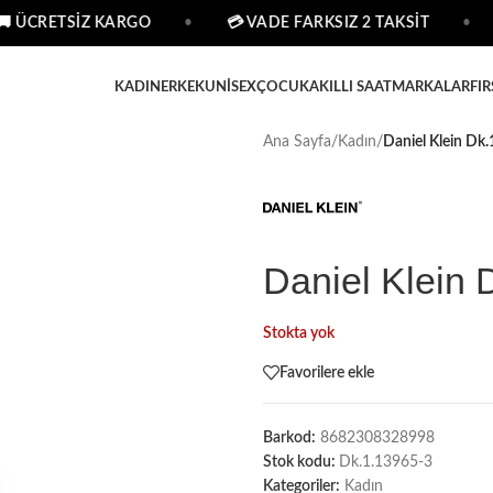
 ÜCRETSİZ KARGO
•
💳 VADE FARKSIZ 2 TAKSİT
•
KADIN
ERKEK
UNISEX
ÇOCUK
AKILLI SAAT
MARKALAR
FIR
Ana Sayfa
/
Kadın
/
Daniel Klein Dk.
Daniel Klein 
Stokta yok
Favorilere ekle
Barkod:
8682308328998
Stok kodu:
Dk.1.13965-3
Kategoriler:
Kadın