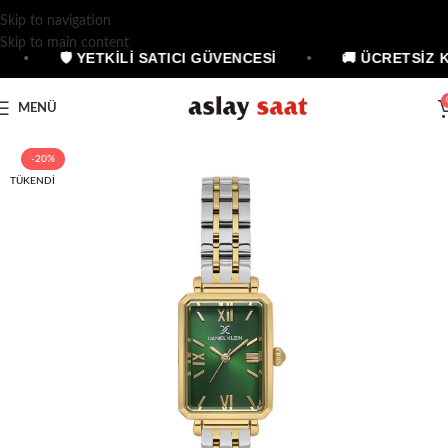
Skip to navigation
Skip to main content
•
🛡 YETKİLİ SATICI GÜVENCESİ
•
🚚 ÜCRETSİZ 
MENÜ
-20%
TÜKENDI