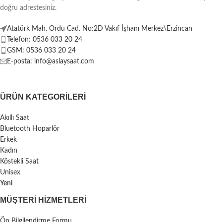
doğru adrestesiniz.
Atatürk Mah. Ordu Cad. No:2D Vakıf İşhanı Merkez\Erzincan
Telefon: 0536 033 20 24
GSM: 0536 033 20 24
E-posta: info@aslaysaat.com
ÜRÜN KATEGORILERI
Akıllı Saat
Bluetooth Hoparlör
Erkek
Kadın
Köstekli Saat
Unisex
Yeni
MÜŞTERI HIZMETLERI
Ön Bilgilendirme Formu