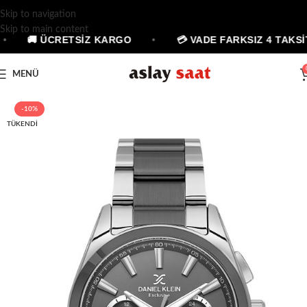
Skip to navigation
Skip to main content
•
🚚 ÜCRETSİZ KARGO
•
💳 VADE FARKSIZ 4 TAKSİT
MENÜ
-10%
TÜKENDI