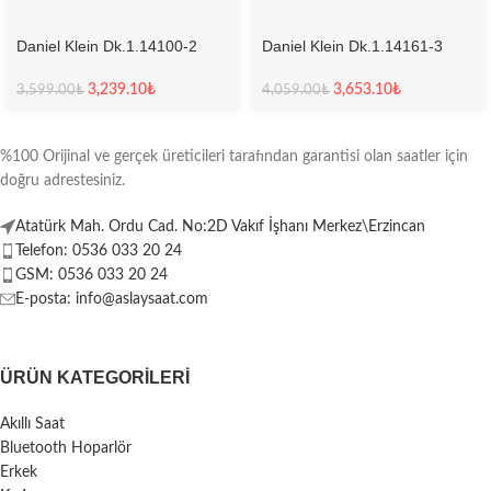
Daniel Klein Dk.1.14100-2
Daniel Klein Dk.1.14161-3
Kadın Kol Saati
Kadın Kol Saati
3,239.10
₺
3,653.10
₺
3,599.00
₺
4,059.00
₺
%100 Orijinal ve gerçek üreticileri tarafından garantisi olan saatler için
doğru adrestesiniz.
Atatürk Mah. Ordu Cad. No:2D Vakıf İşhanı Merkez\Erzincan
Telefon: 0536 033 20 24
GSM: 0536 033 20 24
E-posta: info@aslaysaat.com
ÜRÜN KATEGORILERI
Akıllı Saat
Bluetooth Hoparlör
Erkek