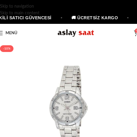
Skip to navigation
Skip to main content
KİLİ SATICI GÜVENCESİ
•
🚚 ÜCRETSİZ KARGO
•
MENÜ
-10%