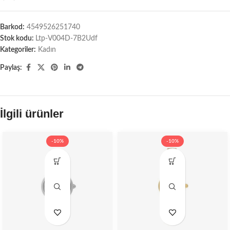
Barkod:
4549526251740
Stok kodu:
Ltp-V004D-7B2Udf
Kategoriler:
Kadın
Paylaş:
İlgili ürünler
-10%
-10%