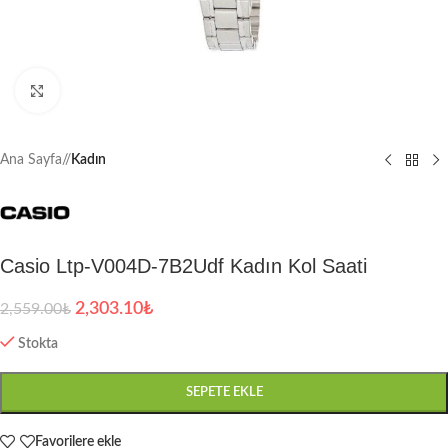
Büyütmek için tıklayın
Ana Sayfa
/
Kadın
Casio Ltp-V004D-7B2Udf Kadın Kol Saati
2,303.10
₺
2,559.00
₺
Stokta
SEPETE EKLE
Favorilere ekle