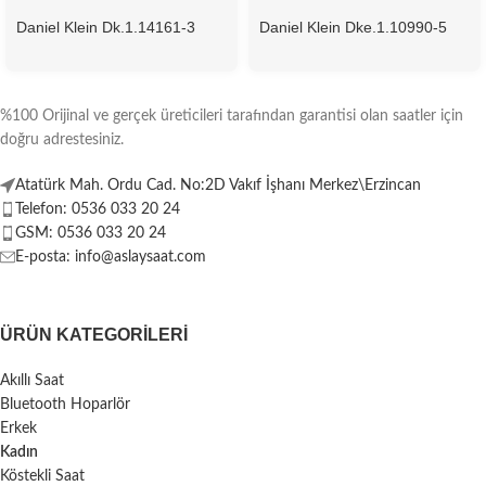
Daniel Klein Dk.1.14161-3
Daniel Klein Dke.1.10990-5
Kadın Kol Saati
Kadın Kol Saati
%100 Orijinal ve gerçek üreticileri tarafından garantisi olan saatler için
doğru adrestesiniz.
Atatürk Mah. Ordu Cad. No:2D Vakıf İşhanı Merkez\Erzincan
Telefon: 0536 033 20 24
GSM: 0536 033 20 24
E-posta: info@aslaysaat.com
ÜRÜN KATEGORILERI
Akıllı Saat
Bluetooth Hoparlör
Erkek
Kadın
Köstekli Saat