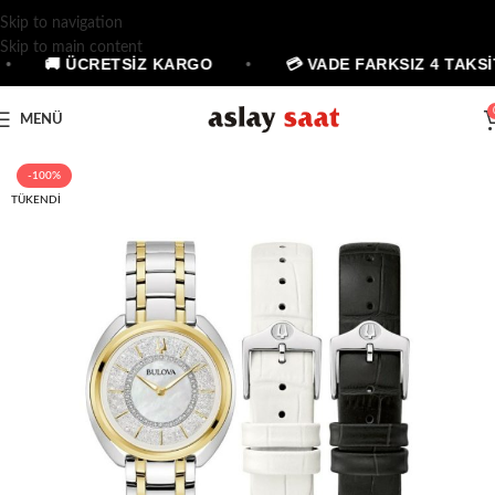
Skip to navigation
Skip to main content
•
🚚 ÜCRETSİZ KARGO
•
💳 VADE FARKSIZ 4 TAKSİ
MENÜ
-100%
TÜKENDI