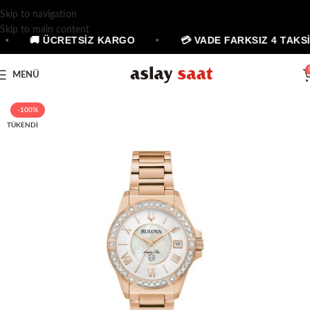
Skip to navigation
Skip to main content
•
🚚 ÜCRETSİZ KARGO
•
💳 VADE FARKSIZ 4 TAKSİ
MENÜ
-100%
TÜKENDI