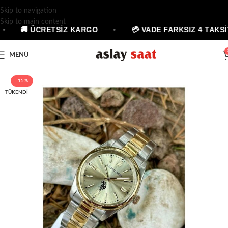
Skip to navigation
Skip to main content
•
🚚 ÜCRETSİZ KARGO
•
💳 VADE FARKSIZ 4 TAKSİ
MENÜ
-15%
TÜKENDI