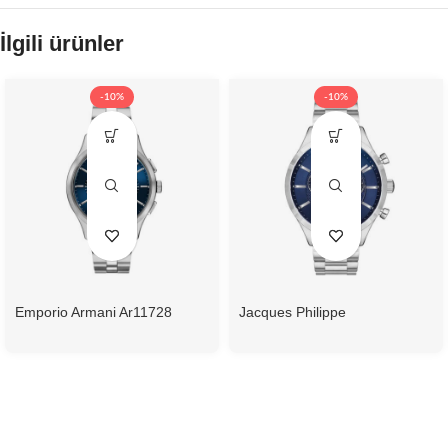
İlgili ürünler
-10%
-10%
Emporio Armani Ar11728
Jacques Philippe
Erkek Kol Saati
Jpqgc031336N Erkek Kol
Saati