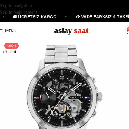
Skip to navigation
Skip to main content
•
🚚 ÜCRETSİZ KARGO
•
💳 VADE FARKSIZ 4 TAKSİ
MENÜ
-100%
TÜKENDI