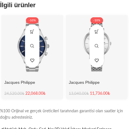
İlgili ürünler
-10%
-10%
Jacques Philippe
Jacques Philippe
Jpqgc031336N Erkek Kol
Jpqgs951326 Erkek Kol Saati
Saati
22,068.00
₺
11,736.00
₺
24,520.00
₺
13,040.00
₺
%100 Orijinal ve gerçek üreticileri tarafından garantisi olan saatler için
doğru adrestesiniz.