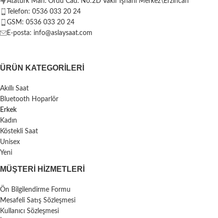
Atatürk Mah. Ordu Cad. No:2D Vakıf İşhanı Merkez\Erzincan
Telefon: 0536 033 20 24
GSM: 0536 033 20 24
E-posta: info@aslaysaat.com
ÜRÜN KATEGORILERI
Akıllı Saat
Bluetooth Hoparlör
Erkek
Kadın
Köstekli Saat
Unisex
Yeni
MÜŞTERI HIZMETLERI
Ön Bilgilendirme Formu
Mesafeli Satış Sözleşmesi
Kullanıcı Sözleşmesi