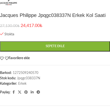
Jacques Philippe Jpqgc038337N Erkek Kol Saati
24,417.00
₺
27,130.00
₺
Stokta
SEPETE EKLE
Favorilere ekle
Barkod:
1272509240570
Stok kodu:
Jpqgc038337N
Kategoriler:
Erkek
Paylaş: