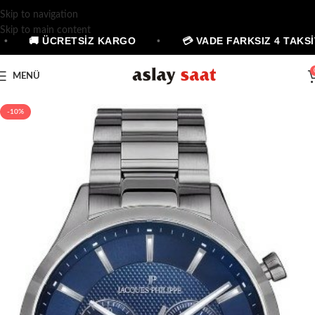
Skip to navigation
Skip to main content
🚚 ÜCRETSİZ KARGO
•
💳 VADE FARKSIZ 4 TAKSİT
MENÜ
-10%