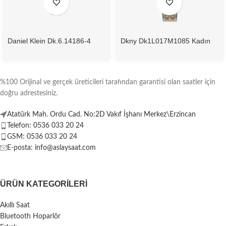
Daniel Klein Dk.6.14186-4
Dkny Dk1L017M1085 Kadın
Kadın Kol Saati
Kol Saati
%100 Orijinal ve gerçek üreticileri tarafından garantisi olan saatler için
doğru adrestesiniz.
Atatürk Mah. Ordu Cad. No:2D Vakıf İşhanı Merkez\Erzincan
Telefon: 0536 033 20 24
GSM: 0536 033 20 24
E-posta: info@aslaysaat.com
ÜRÜN KATEGORILERI
Akıllı Saat
Bluetooth Hoparlör