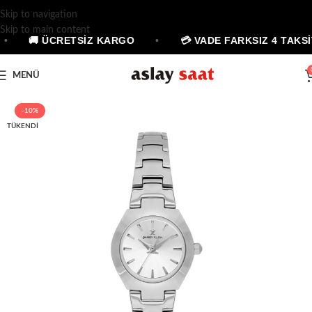
Skip to navigation
Skip to main content
•
🚚 ÜCRETSİZ KARGO
•
💳 VADE FARKSIZ 4 TAKSİ
MENÜ
-10%
TÜKENDI