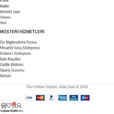
Erkek
Kadın
Köstekli Saat
Unisex
Yeni
MÜŞTERI HIZMETLERI
Ön Bilgilendirme Formu
Mesafeli Satış Sözleşmesi
Kullanıcı Sözleşmesi
İade Koşulları
Gizlilik Bildirimi
Sipariş Durumu
İletişim
Tüm Hakları Saklıdır. Aslay Saat © 2026
0
Mağaza
Favoriler
Sepet
Hesabım