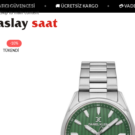
TICI GÜVENCESİ
Skip to navigation
•
🚚 ÜCRETSİZ KARGO
•
💳 VADE 
Skip to main content
-10%
TÜKENDI