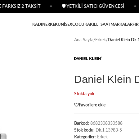
FARKSIZ 2 TAKSİT
•
🛡 YETKİLİ SATICI GÜVENCESİ
•
KADIN
ERKEK
UNISEX
ÇOCUK
AKILLI SAAT
MARKALAR
FIR
Ana Sayfa
/
Erkek
/
Daniel Klein Dk.
Daniel Klein 
Stokta yok
Favorilere ekle
Barkod:
8682308330588
Stok kodu:
Dk.1.13983-5
Kategoriler:
Erkek