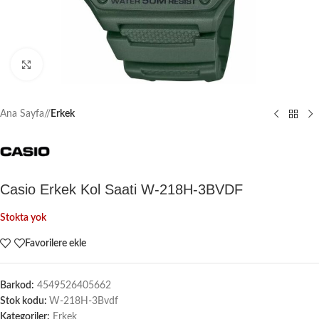
Büyütmek için tıklayın
Ana Sayfa
/
Erkek
Casio Erkek Kol Saati W-218H-3BVDF
Stokta yok
Favorilere ekle
Barkod:
4549526405662
Stok kodu:
W-218H-3Bvdf
Kategoriler:
Erkek